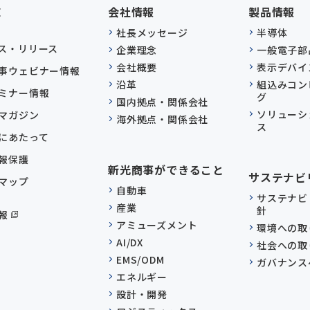
E
会社情報
製品情報
社長メッセージ
半導体
ス・リリース
企業理念
一般電子部
会社概要
表示デバイ
事ウェビナー情報
沿革
組込みコン
ミナー情報
グ
国内拠点・関係会社
ソリューシ
マガジン
海外拠点・関係会社
ス
にあたって
報保護
新光商事ができること
サステナビ
マップ
自動車
サステナビ
産業
針
報
アミューズメント
環境への取
AI/DX
社会への取
EMS/ODM
ガバナンス
エネルギー
設計・開発