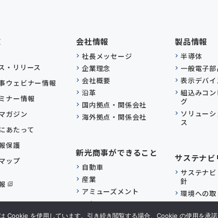
E
会社情報
製品情報
社長メッセージ
半導体
ス・リリース
企業理念
一般電子部
会社概要
表示デバイ
事ウェビナー情報
沿革
組込みコン
ミナー情報
グ
国内拠点・関係会社
ソリューシ
マガジン
海外拠点・関係会社
ス
にあたって
報保護
新光商事ができること
サステナビ
マップ
自動車
サステナビ
産業
針
報
アミューズメント
環境への取
AI/DX
社会への取
EMS/ODM
Cookie を使用しています。引き続き閲覧する場合、Cookie の使用を
ガバナンス