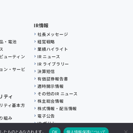
IR情報
社長メッセージ
品・電池
経営戦略
ス
業績ハイライト
ピューティン
IR ニュース
IR ライブラリー
ョン・サービ
決算短信
有価証券報告書
適時開示情報
その他のIR ニュース
リティ
株主総会情報
リティ基本方
株式情報・配当情報
電子公告
り組み
IR ポリシー
り組み
IRカレンダー
承諾したものとみなされます。
OK
個人情報保護について
への取り組み